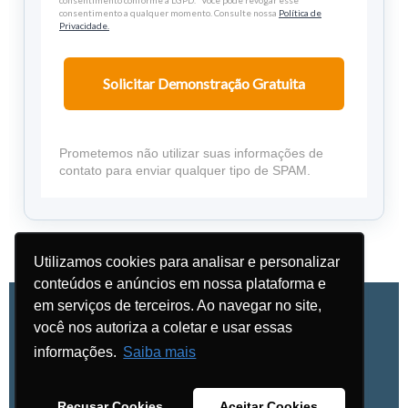
consentimento conforme a LGPD. Você pode revogar esse
consentimento a qualquer momento. Consulte nossa
Política de
Privacidade.
Solicitar Demonstração Gratuita
Prometemos não utilizar suas informações de
contato para enviar qualquer tipo de SPAM.
Utilizamos cookies para analisar e personalizar
conteúdos e anúncios em nossa plataforma e
em serviços de terceiros. Ao navegar no site,
você nos autoriza a coletar e usar essas
informações.
Saiba mais
© 2026 Dinâmica Informática e Telecomunicações. Todos os
direitos reservados.
Recusar Cookies
Aceitar Cookies